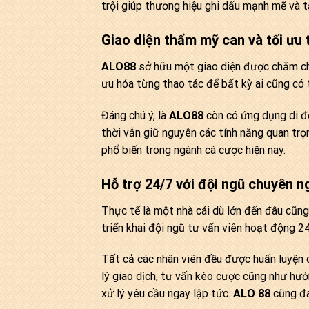
trội giúp thương hiệu ghi dấu mạnh mẽ và tạ
Giao diện thẩm mỹ can và tối ưu 
ALO88
sở hữu một giao diện được chăm chú
ưu hóa từng thao tác để bất kỳ ai cũng có
Đáng chú ý, là
ALO88
còn có ứng dụng di độ
thời vẫn giữ nguyên các tính năng quan trọ
phổ biến trong ngành cá cược hiện nay.
Hỗ trợ 24/7 với đội ngũ chuyên n
Thực tế là một nhà cái dù lớn đến đâu cũn
triển khai đội ngũ tư vấn viên hoạt động 24
Tất cả các nhân viên đều được huấn luyện c
lý giao dịch, tư vấn kèo cược cũng như hướ
xử lý yêu cầu ngay lập tức.
ALO 88
cũng đa