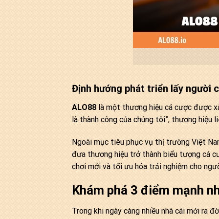
Định hướng phát triển lấy người 
ALO88
là một thương hiệu cá cược được xâ
là thành công của chúng tôi”, thương hiệu l
Ngoài mục tiêu phục vụ thị trường Việt Na
đưa thương hiệu trở thành biểu tượng cá cượ
chơi mới và tối ưu hóa trải nghiệm cho ngư
Khám phá 3 điểm mạnh nh
Trong khi ngày càng nhiều nhà cái mới ra đờ