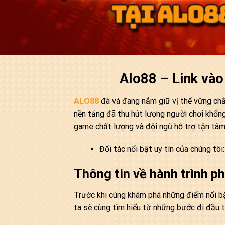
Alo88 – Link vào
ALO88
đã và đang nắm giữ vị thế vững chắ
nền tảng đã thu hút lượng người chơi khổn
game chất lượng và đội ngũ hỗ trợ tận tâm
Đối tác nổi bật uy tín của chúng tôi
Thông tin về hành trình p
Trước khi cùng khám phá những điểm nổi b
ta sẽ cùng tìm hiểu từ những bước đi đầu t