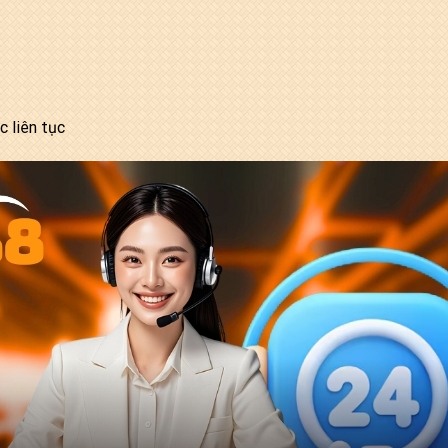
 liên tục