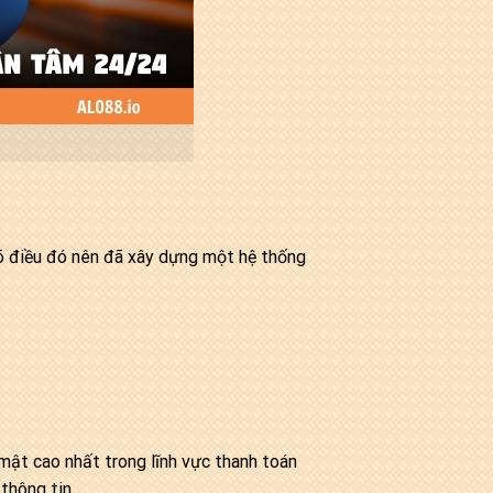
õ điều đó nên đã xây dựng một hệ thống
mật cao nhất trong lĩnh vực thanh toán
thông tin.