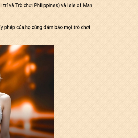
trí và Trò chơi Philippines) và Isle of Man
giấy phép của họ cũng đảm bảo mọi trò chơi