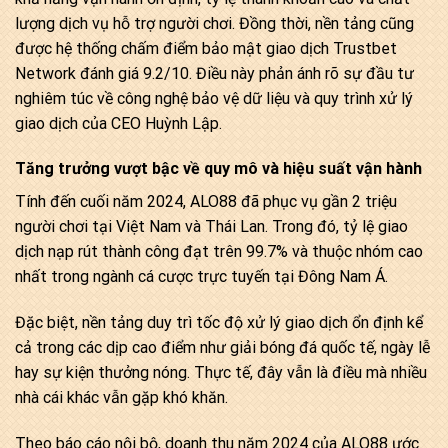
lượng dịch vụ hỗ trợ người chơi. Đồng thời, nền tảng cũng
được hệ thống chấm điểm bảo mật giao dịch Trustbet
Network đánh giá 9.2/10. Điều này phản ánh rõ sự đầu tư
nghiêm túc về công nghệ bảo vệ dữ liệu và quy trình xử lý
giao dịch của CEO Huỳnh Lập.
Tăng trưởng vượt bậc về quy mô và hiệu suất vận hành
Tính đến cuối năm 2024, ALO88 đã phục vụ gần 2 triệu
người chơi tại Việt Nam và Thái Lan. Trong đó, tỷ lệ giao
dịch nạp rút thành công đạt trên 99.7% và thuộc nhóm cao
nhất trong ngành cá cược trực tuyến tại Đông Nam Á.
Đặc biệt, nền tảng duy trì tốc độ xử lý giao dịch ổn định kể
cả trong các dịp cao điểm như giải bóng đá quốc tế, ngày lễ
hay sự kiện thưởng nóng. Thực tế, đây vẫn là điều mà nhiều
nhà cái khác vẫn gặp khó khăn.
Theo báo cáo nội bộ, doanh thu năm 2024 của ALO88 ước