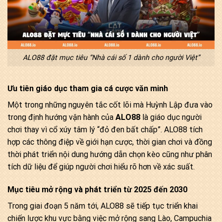
ALO88 đặt mục tiêu “Nhà cái số 1 dành cho người Việt”
Ưu tiên giáo dục tham gia cá cược văn minh
Một trong những nguyên tắc cốt lõi mà Huỳnh Lập đưa vào
trong định hướng vận hành của
ALO88
là giáo dục người
chơi thay vì cổ xúy tâm lý “đỏ đen bất chấp”. ALO88 tích
hợp các thông điệp về giới hạn cược, thời gian chơi và đồng
thời phát triển nội dung hướng dẫn chọn kèo cũng như phân
tích dữ liệu để giúp người chơi hiểu rõ hơn về xác suất.
Mục tiêu mở rộng và phát triển từ 2025 đến 2030
Trong giai đoạn 5 năm tới, ALO88 sẽ tiếp tục triển khai
chiến lược khu vực bằng việc mở rộng sang Lào, Campuchia