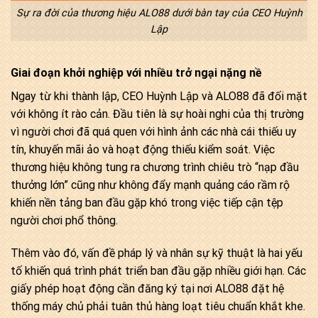
Sự ra đời của thương hiệu ALO88 dưới bàn tay của CEO Huỳnh
Lập
Giai đoạn khởi nghiệp với nhiều trở ngại nặng nề
Ngay từ khi thành lập, CEO Huỳnh Lập và ALO88 đã đối mặt
với không ít rào cản. Đầu tiên là sự hoài nghi của thị trường
vì người chơi đã quá quen với hình ảnh các nhà cái thiếu uy
tín, khuyến mãi ảo và hoạt động thiếu kiểm soát. Việc
thương hiệu không tung ra chương trình chiêu trò “nạp đầu
thưởng lớn” cũng như không đẩy mạnh quảng cáo rầm rộ
khiến nền tảng ban đầu gặp khó trong việc tiếp cận tệp
người chơi phổ thông.
Thêm vào đó, vấn đề pháp lý và nhân sự kỹ thuật là hai yếu
tố khiến quá trình phát triển ban đầu gặp nhiều giới hạn. Các
giấy phép hoạt động cần đăng ký tại nơi ALO88 đặt hệ
thống máy chủ phải tuân thủ hàng loạt tiêu chuẩn khắt khe.