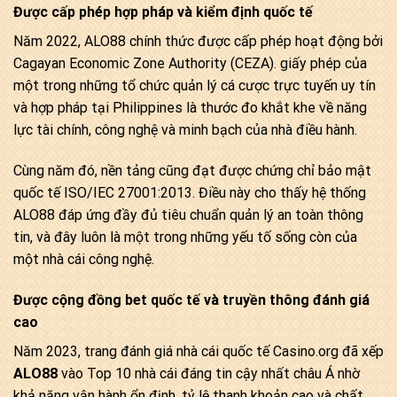
Được cấp phép hợp pháp và kiểm định quốc tế
Năm 2022, ALO88 chính thức được cấp phép hoạt động bởi
Cagayan Economic Zone Authority (CEZA). giấy phép của
một trong những tổ chức quản lý cá cược trực tuyến uy tín
và hợp pháp tại Philippines là thước đo khắt khe về năng
lực tài chính, công nghệ và minh bạch của nhà điều hành.
Cùng năm đó, nền tảng cũng đạt được chứng chỉ bảo mật
quốc tế ISO/IEC 27001:2013. Điều này cho thấy hệ thống
ALO88 đáp ứng đầy đủ tiêu chuẩn quản lý an toàn thông
tin, và đây luôn là một trong những yếu tố sống còn của
một nhà cái công nghệ.
Được cộng đồng bet quốc tế và truyền thông đánh giá
cao
Năm 2023, trang đánh giá nhà cái quốc tế Casino.org đã xếp
ALO88
vào Top 10 nhà cái đáng tin cậy nhất châu Á nhờ
khả năng vận hành ổn định, tỷ lệ thanh khoản cao và chất