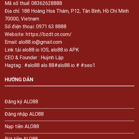
Mã số thuế: 08362628888
Địa chỉ: 188 Hoàng Hoa Thám, P.12, Tân Bình, Hồ Chí Minh
70000, Vietnam
Số điện thoại: 0971 63 8888
Website:
https://bzdt.cn.com/
Email:
alo88.io@gmail.com
Link tải alo88.io IOS, alo88.io APK
CEO & Founder : Huỳnh Lập
Hagtag : #alo88 alo 88#alo88.io # #seo1
HƯỚNG DẪN
Đăng ký ALO88
Đăng nhập ALO88
Nạp tiền ALO88
Rút tiền ALO88