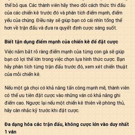
thể bỏ qua. Các thành viên hãy theo dõi cách thức thi đấu
của các chiến kê trước đó và phân tích điểm mạnh, điểm
yếu của chúng. Điều này sẽ giúp bạn có cái nhìn tổng thể
hơn về trận đấu và đưa ra quyết định cược sáng suốt.
Biết tận dụng điểm mạnh của chiến kê để đặt cược
Việc nắm bắt rõ ràng điểm mạnh của từng con gà sẽ giúp
bạn có lợi thế lớn trong việc chọn lựa hình thức cược. Bạn
hãy phân tích từng trận đấu trước đó, xem xét chiến thuật
của mỗi chiến kê.
Nếu một gà chọi có khả năng tấn công mạnh mẽ, thành viên
có thể ưu tiên đặt cược vào những ván có khả năng ghi
điểm cao. Ngược lại nếu một chiến kê thiên về phòng thủ,
hãy cân nhắc kỹ trước khi đặt cược.
Đa dạng hóa các trận đấu, không cược lớn vào duy nhất
1 ván