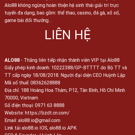
Alo88 không ngừng hoàn thiện hệ sinh thái giải trí trực
tuyến đa dạng, bao gồm: thể thao, casino, đá gà, xổ số,
game bài đổi thưởng…
LIÊN HỆ
ALO88
- Thắng liên tiếp nhận thành viên VIP tại Alo88
Giấy phép kinh doanh: 10222388/GP-BTTTT do Bộ TT và
TT cấp ngày 18/08/2018. Người đại diện CEO Huỳnh Lập
Mã số thuế: 08362628888
Địa chỉ: 188 Hoàng Hoa Thám, P.12, Tân Bình, Hồ Chí Minh
70000, Vietnam
Số điện thoại: 0971 63 8888
Website:
https://bzdt.cn.com/
Email:
alo88.io@gmail.com
Link tải alo88.io IOS, alo88.io APK