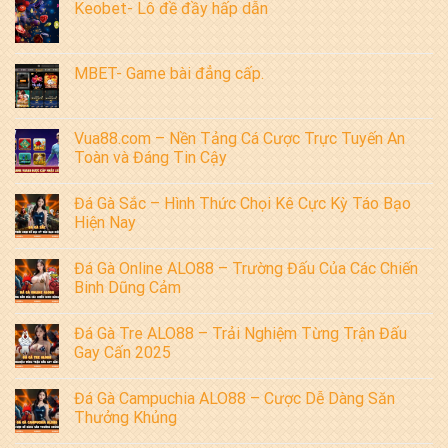
Keobet- Lô đề đầy hấp dẫn
MBET- Game bài đẳng cấp.
Vua88.com – Nền Tảng Cá Cược Trực Tuyến An
Toàn và Đáng Tin Cậy
Đá Gà Sắc – Hình Thức Chọi Kê Cực Kỳ Táo Bạo
Hiện Nay
Đá Gà Online ALO88 – Trường Đấu Của Các Chiến
Binh Dũng Cảm
Đá Gà Tre ALO88 – Trải Nghiệm Từng Trận Đấu
Gay Cấn 2025
Đá Gà Campuchia ALO88 – Cược Dễ Dàng Săn
Thưởng Khủng