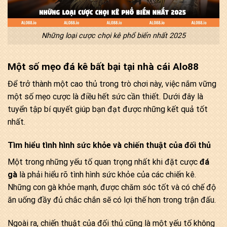
Những loại cược chọi kê phổ biến nhất 2025
Một số mẹo đá kê bất bại tại nhà cái Alo88
Để trở thành một cao thủ trong trò chơi này, việc nắm vững
một số mẹo cược là điều hết sức cần thiết. Dưới đây là
tuyển tập bí quyết giúp bạn đạt được những kết quả tốt
nhất.
Tìm hiểu tình hình sức khỏe và chiến thuật của đối thủ
Một trong những yếu tố quan trọng nhất khi đặt cược
đá
gà
là phải hiểu rõ tình hình sức khỏe của các chiến kê.
Những con gà khỏe mạnh, được chăm sóc tốt và có chế độ
ăn uống đầy đủ chắc chắn sẽ có lợi thế hơn trong trận đấu.
Ngoài ra, chiến thuật của đối thủ cũng là một yếu tố không