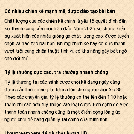
Có nhiều chiến kê mạnh mẽ, được đào tạo bài bản
Chất lượng của các chiến kê chính là yếu tố quyết định đến
sự thành công của mọi trận đấu. Năm 2025 sẽ chứng kiến
sự xuất hiện của nhiều giống gà chất lượng cao, được tuyển
chọn và đào tạo bài bản. Những chiến kê này có sức mạnh
vượt trội cùng chiến thuật tinh vi, có khả năng gây bất ngờ
cho đối thủ.
Tỷ lệ thưởng cực cao, trả thưởng nhanh chóng
Tỷ lệ thưởng tại các sảnh cược chọi kê đang ngày càng
được cải thiện, mang lại lợi ích lớn cho người chơi
Alo 88
.
Theo các chuyên gia, tỷ lệ thưởng có thể lên đến 1:10 hoặc
thậm chí cao hơn tùy thuộc vào loại cược. Bên cạnh đó việc
thanh toán nhanh chóng cũng là một điểm cộng lớn giúp
người chơi dễ dàng quản lý tài chính của mình hơn.
Livestream xem đá gà chất lượng HD