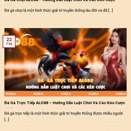
Đá gà chọi là một hình thức giải trí truyền thống lâu đời và đã [...]
22
Th5
Đá Gà Trực Tiếp ALO88 – Hướng Dẫn Luật Chơi Và Các Kèo Cược
Đá gà trực tiếp là một hình thức giải trí truyền thống được nhiều người
[...]