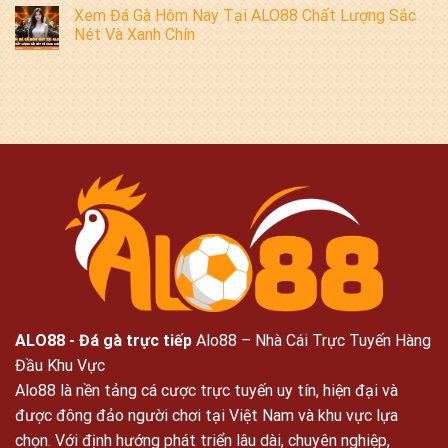
Xem Đá Gà Hôm Nay Tại ALO88 Chất Lượng Sắc
Nét Và Xanh Chín
ALO88
- Đá gà trực tiếp
Alo88 – Nhà Cái Trực Tuyến Hàng
Đầu Khu Vực
Alo88 là nền tảng cá cược trực tuyến uy tín, hiện đại và
được đông đảo người chơi tại Việt Nam và khu vực lựa
chọn. Với định hướng phát triển lâu dài, chuyên nghiệp,