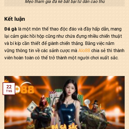
Mẹo tham gia đá kê bất bại từ dân cao thủ
Kết luận
Đá gà
là một môn thể thao độc đáo và đầy hấp dẫn, mang
lại cảm giác hồi hộp cũng như chứa đựng nhiều chiến thuật
và bí kíp cần thiết để giành chiến thắng. Bằng việc nắm
vững thông tin về các sảnh cược mà
Alo88
chia sẻ
thì thành
viên hoàn toàn có thể trở thành một người chơi xuất sắc.
22
Th5