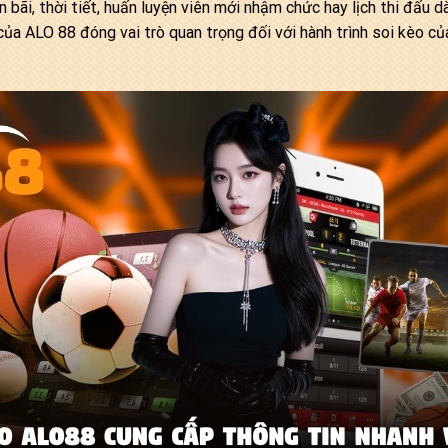
ân bãi, thời tiết, huấn luyện viên mới nhậm chức hay lịch thi đấu
ủa ALO 88 đóng vai trò quan trọng đối với hành trình soi kèo củ