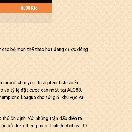
ay các bộ môn thể thao hot đang được đông
m người chơi yêu thích phân tích chiến
o và tỷ lệ đặt cược cao nhất tại ALO88.
Champions League cho tới giải khu vực và
thủ ổn định. Với những trận đấu diễn ra
oặc bắt kèo theo phiên. Tính ổn định và độ