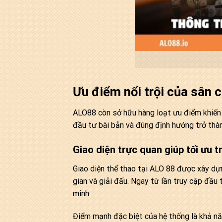
Ưu điểm nổi trội của sân 
ALO88 còn sở hữu hàng loạt ưu điểm khiến 
đầu tư bài bản và đúng định hướng trở thà
Giao diện trực quan giúp tối ưu t
Giao diện thể thao tại ALO 88 được xây dựn
gian và giải đấu. Ngay từ lần truy cập đầu
minh.
Điểm mạnh đặc biệt của hệ thống là khả năng