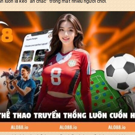
n luôn là kèo “ăn chắc” trong mắt nhiều người chơi.