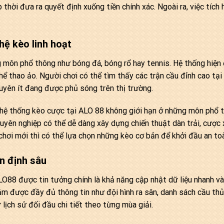
 thời đưa ra quyết định xuống tiền chính xác. Ngoài ra, việc tíc
ệ kèo linh hoạt
môn phổ thông như bóng đá, bóng rổ hay tennis. Hệ thống hiện 
hể thao ảo. Người chơi có thể tìm thấy các trận cầu đỉnh cao tạ
uyên ít đang được phủ sóng trên thị trường.
hệ thống kèo cược tại ALO 88 không giới hạn ở những môn phổ t
uyên nghiệp có thể dễ dàng xây dựng chiến thuật dàn trải, cược
chơi mới thì có thể lựa chọn những kèo cơ bản để khởi đầu an toà
ận định sâu
88 được tin tưởng chính là khả năng cập nhật dữ liệu nhanh và 
m được đầy đủ thông tin như đội hình ra sân, danh sách cầu thủ b
lịch sử đối đầu chi tiết theo từng mùa giải.