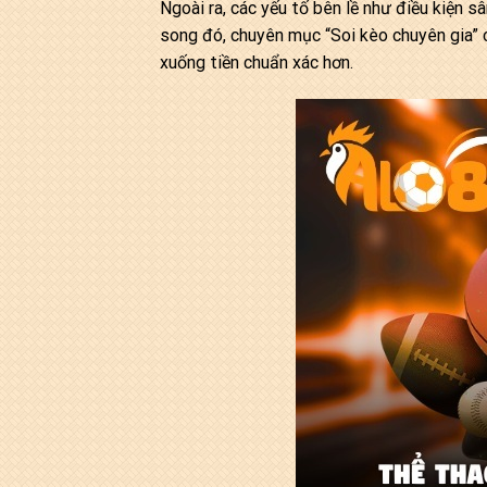
Ngoài ra, các yếu tố bên lề như điều kiện s
song đó, chuyên mục “Soi kèo chuyên gia” c
xuống tiền chuẩn xác hơn.