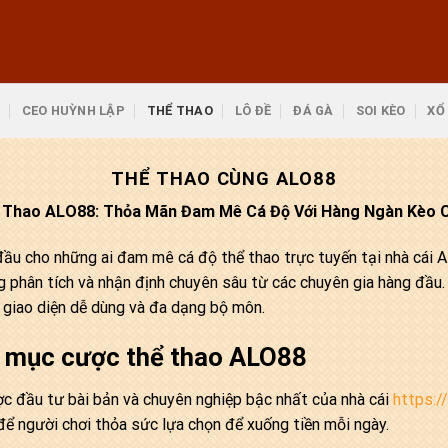
CEO HUỲNH LẬP
THỂ THAO
LÔ ĐỀ
ĐÁ GÀ
SOI KÈO
XỔ
THỂ THAO CÙNG ALO88
 Thao ALO88: Thỏa Mãn Đam Mê Cá Độ Với Hàng Ngàn Kèo 
đầu cho những ai đam mê cá độ thể thao trực tuyến tại nhà cái
A
g phân tích và nhận định chuyên sâu từ các chuyên gia hàng đầu
, giao diện dễ dùng và đa dạng bộ môn.
h mục cược thể thao ALO88
c đầu tư bài bản và chuyên nghiệp bậc nhất của nhà cái
https:/
 người chơi thỏa sức lựa chọn để xuống tiền mỗi ngày.