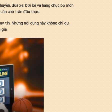
huyền, đua xe, bơi lôi và hàng chục bộ môn
 cần chờ trận đấu thực.
 uy tín. Những nội dung này không chỉ dự
 gia.