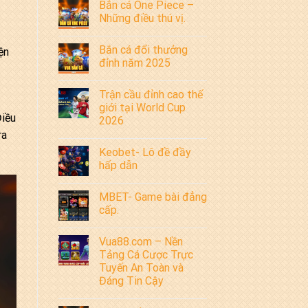
Bắn cá One Piece –
Những điều thú vị.
Bắn cá đổi thưởng
ện
đỉnh năm 2025
Trận cầu đỉnh cao thế
giới tại World Cup
Điều
2026
ra
Keobet- Lô đề đầy
hấp dẫn
MBET- Game bài đẳng
cấp.
Vua88.com – Nền
Tảng Cá Cược Trực
Tuyến An Toàn và
Đáng Tin Cậy