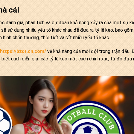
nhà cái
ức đánh giá, phân tích và dự đoán khả năng xảy ra của một sự ki
i sẽ sử dụng nhiều yếu tố khác nhau để đưa ra tỷ lệ kèo, bao gồm
 hình chấn thương, thời tiết và rất nhiều yếu tố khác.
https://bzdt.cn.com/
về khả năng của mỗi đội trong trận đấu. 
 biết cách diễn giải các tỷ lệ kèo một cách chính xác, từ đó đưa 