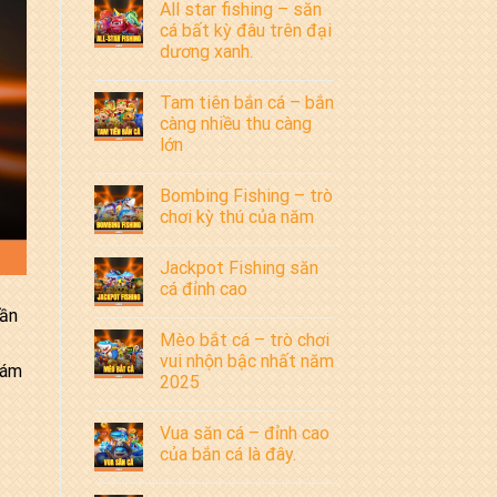
All star fishing – săn
cá bất kỳ đâu trên đại
dương xanh.
Tam tiên bắn cá – bắn
càng nhiều thu càng
lớn
Bombing Fishing – trò
chơi kỳ thú của năm
Jackpot Fishing săn
cá đỉnh cao
cần
Mèo bắt cá – trò chơi
vui nhộn bậc nhất năm
hám
2025
Vua săn cá – đỉnh cao
của bắn cá là đây.