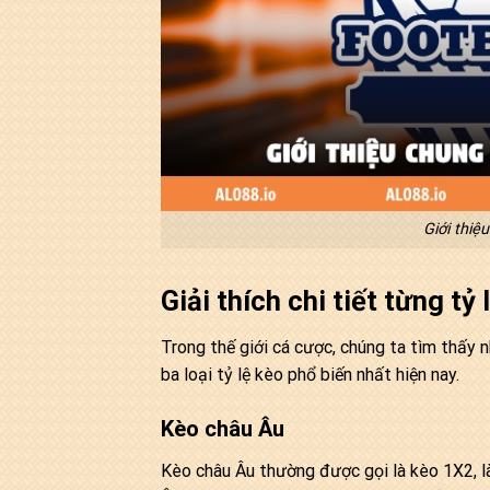
Giới thiệ
Giải thích chi tiết từng tỷ
Trong thế giới cá cược, chúng ta tìm thấy n
ba loại tỷ lệ kèo phổ biến nhất hiện nay.
Kèo châu Âu
Kèo châu Âu thường được gọi là kèo 1X2, l