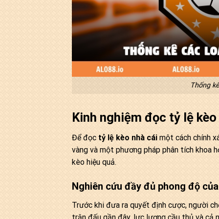
Thống kê 
Kinh nghiệm đọc tỷ lệ kèo
Để đọc
tỷ lệ kèo nhà cái
một cách chính xá
vàng và một phương pháp phân tích khoa họ
kèo hiệu quả.
Nghiên cứu đầy đủ phong độ của
Trước khi đưa ra quyết định cược, người c
trận đấu gần đây, lực lượng cầu thủ và cả 