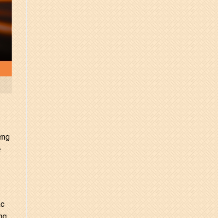
ững
ệ
ác
ng