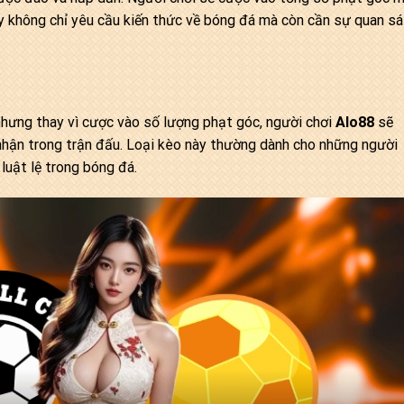
ày không chỉ yêu cầu kiến thức về bóng đá mà còn cần sự quan sá
hưng thay vì cược vào số lượng phạt góc, người chơi
Alo88
sẽ
nhận trong trận đấu. Loại kèo này thường dành cho những người
 luật lệ trong bóng đá.